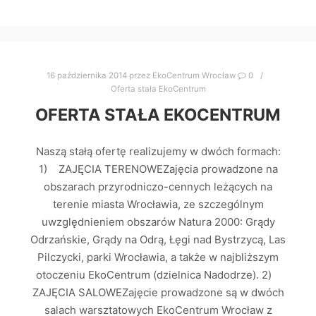
16 października 2014
przez
EkoCentrum Wrocław
0
Oferta stała EkoCentrum
OFERTA STAŁA EKOCENTRUM
Naszą stałą ofertę realizujemy w dwóch formach:
1) ZAJĘCIA TERENOWEZajęcia prowadzone na
obszarach przyrodniczo-cennych leżących na
terenie miasta Wrocławia, ze szczególnym
uwzględnieniem obszarów Natura 2000: Grądy
Odrzańskie, Grądy na Odrą, Łęgi nad Bystrzycą, Las
Pilczycki, parki Wrocławia, a także w najbliższym
otoczeniu EkoCentrum (dzielnica Nadodrze). 2)
ZAJĘCIA SALOWEZajęcie prowadzone są w dwóch
salach warsztatowych EkoCentrum Wrocław z