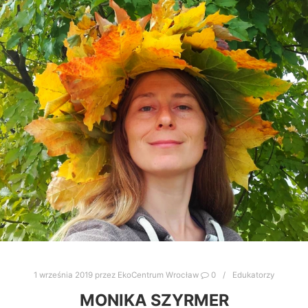
1 września 2019
przez
EkoCentrum Wrocław
0
Edukatorzy
MONIKA SZYRMER