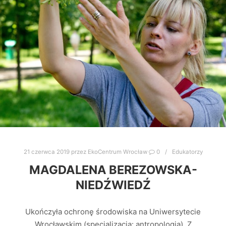
21 czerwca 2019
przez
EkoCentrum Wrocław
0
Edukatorzy
MAGDALENA BEREZOWSKA-
NIEDŹWIEDŹ
Ukończyła ochronę środowiska na Uniwersytecie
Wrocławskim (specjalizacja: antropologia). Z