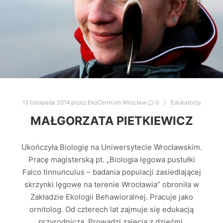
13 listopada 2014
przez
EkoCentrum Wrocław
0
Edukatorzy
MAŁGORZATA PIETKIEWICZ
Ukończyła Biologię na Uniwersytecie Wrocławskim.
Pracę magisterską pt. „Biologia lęgowa pustułki
Falco tinnunculus – badania populacji zasiedlającej
skrzynki lęgowe na terenie Wrocławia” obroniła w
Zakładzie Ekologii Behawioralnej. Pracuje jako
ornitolog. Od czterech lat zajmuje się edukacją
przyrodniczą. Prowadzi zajęcia z dziećmi,