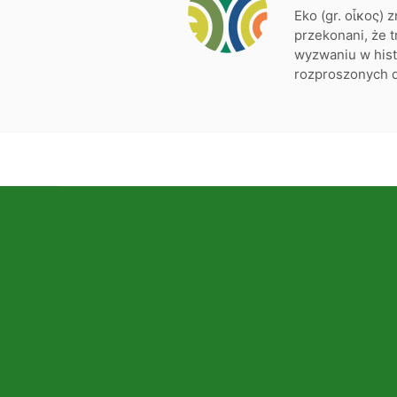
Eko (gr. οἶκος)
przekonani, że 
wyzwaniu w histo
rozproszonych 