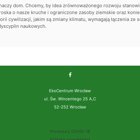
 znaczy dom. Chcemy, by idea zrównoważonego rozwoju stanowi
troska o nasze kruche i ograniczone zasoby ziemskie oraz kon
rii cywilizacji, jakim są zmiany klimatu, wymagają łączenia ze s
dyscyplin naukowych.
EkoCentrum Wrocław
ul. Św. Wincentego 25 A,C
52-252 Wrocław
Procedury COVID-19
Polityka prywatności