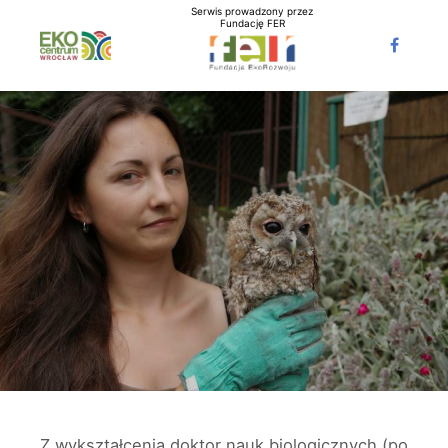
Serwis prowadzony przez
Fundację FER
Z wykształcenia doktor nauk biologicznych (po