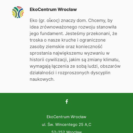
EkoCentrum Wrocław
Eko (gr. οἶκος) znaczy dom. Chcemy, by
idea zrównoważonego rozwoju stanowiła
jego fundament. Jesteśmy przekonani, że
troska o nasze kruche i ograniczone
zasoby ziemskie oraz konieczność
sprostania największemu wyzwaniu w
historii cywilizacji, jakim są zmiany klimatu,
wymagają łączenia ze sobą ludzi, obszarów
działalności i rozproszonych dyscyplin
naukowych.
EkoCentrum Wrocław
ul. Św. Wincentego 25 A,C
52-252 Wrocław